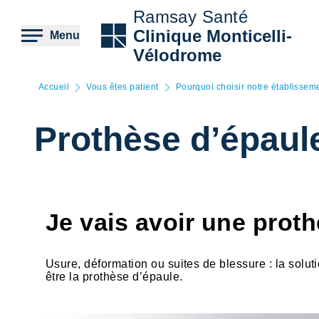
Aller
Ramsay Santé
au
contenu
Clinique Monticelli-
Menu
principal
Vélodrome
Accueil
Vous êtes patient
Pourquoi choisir notre établissem
Prothèse d’épaul
Je vais avoir une prot
Usure, déformation ou suites de blessure : la solut
être la prothèse d’épaule.