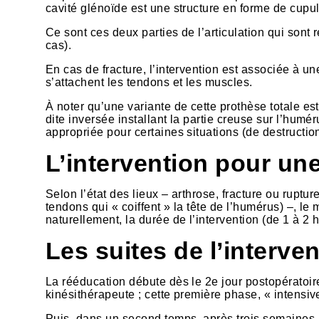
cavité glénoïde est une structure en forme de cupul
Ce sont ces deux parties de l’articulation qui sont
cas).
En cas de fracture, l’intervention est associée à une
s’attachent les tendons et les muscles.
À noter qu’une variante de cette prothèse totale est
dite inversée installant la partie creuse sur l’humé
appropriée pour certaines situations (de destruction
L’intervention pour un
Selon l’état des lieux – arthrose, fracture ou ruptur
tendons qui « coiffent » la tête de l’humérus) –, le 
naturellement, la durée de l’intervention (de 1 à 2 
Les suites de l’interve
La rééducation débute dès le 2e jour postopératoire
kinésithérapeute ; cette première phase, « intensiv
Puis, dans un second temps, après trois semaines 