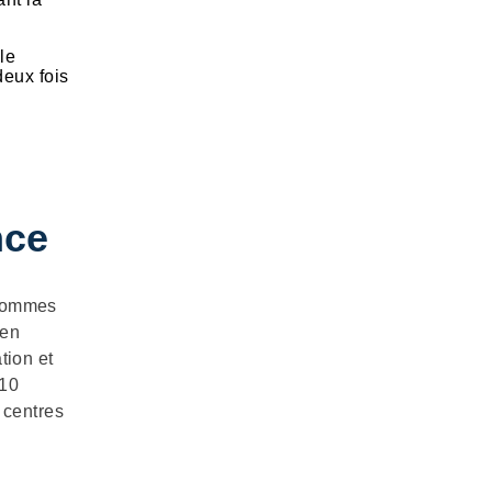
le
eux fois
nce
 sommes
 en
tion et
 10
 centres