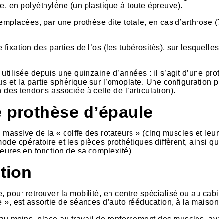
e, en polyéthylène (un plastique à toute épreuve).
 remplacées, par une prothèse dite totale, en cas d’arthrose 
 fixation des parties de l’os (les tubérosités), sur lesquelles
 utilisée depuis une quinzaine d’années : il s’agit d’une pr
rus et la partie sphérique sur l’omoplate. Une configuration p
 des tendons associée à celle de l’articulation).
e prothèse d’épaule
e massive de la « coiffe des rotateurs » (cinq muscles et leu
mode opératoire et les pièces prothétiques diffèrent, ainsi qu
heures en fonction de sa complexité).
ntion
, pour retrouver la mobilité, en centre spécialisé ou au cab
e », est assortie de séances d’auto rééducation, à la maison
au moins, place au travail de renforcement des muscles, ava