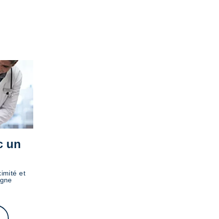
c un
imité et
igne