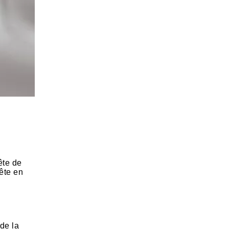
ête de
tête en
de la