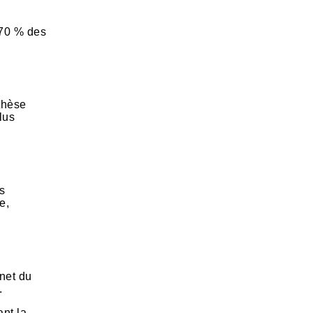
(70 % des
othèse
lus
rs
e,
inet du
.
nt la