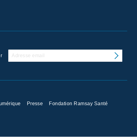
r
Numérique
Presse
Fondation Ramsay Santé
 avec les réglementations. Personnalisez vos préférences po