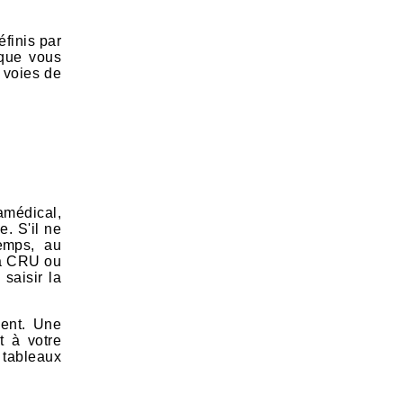
éfinis par
 que vous
 voies de
amédical,
. S'il ne
temps, au
 la CRU ou
saisir la
ment. Une
t à votre
 tableaux