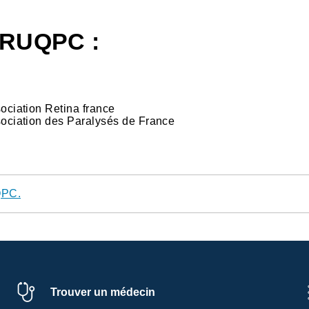
CRUQPC :
sociation Retina france
ssociation des Paralysés de France
QPC.
Trouver un médecin