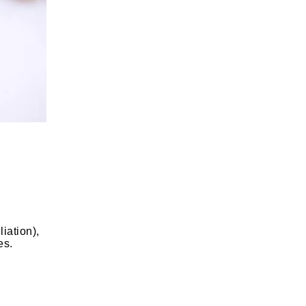
iation),
es.