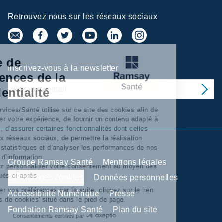
Retrouvez nous sur les réseaux sociaux
Centre de
Inscrivez-vous à la newsletter
préférences de la
confidentialité
Ramsay Services/Santé utilise sur ce site des cookies afin de
personnaliser votre expérience, de fournir un contenu adapté à
vos intérêts, d’assurer certaines fonctionnalités dont celles
relatives aux réseaux sociaux, de permettre la réalisation
d’'analyses statistiques et d’analyser les performances de nos
campagnes d’information.
Groupe Ramsay Santé
Mentions légales
Vous pouvez personnaliser votre consentement au moyen des
boutons situés ci-après
Gestion des cookies
Données personnelles
Pour modifier vos préférences par la suite, cliquez sur le lien
Accessibilité Numérique
Presse
'Préférences de cookies' situé dans le pied de page.
Fondation Ramsay Santé
Plan du site
Consentements certifiés par