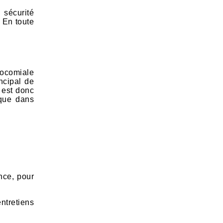
 sécurité
 En toute
socomiale
ncipal de
 est donc
ique dans
nce, pour
ntretiens