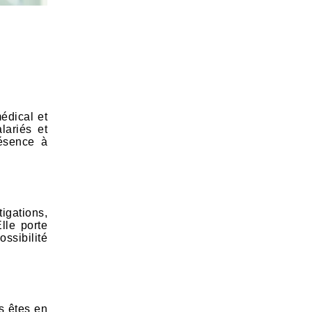
édical et
lariés et
résence à
igations,
lle porte
ssibilité
s êtes en