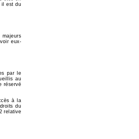
il est du
s majeurs
voir eux-
es par le
eillis au
ue réservé
ccès à la
droits du
2 relative