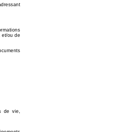
adressant
ormations
 et/ou de
documents
s de vie,
uipements