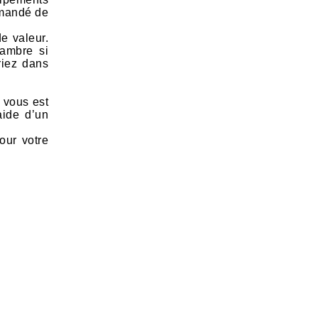
demandé de
de valeur.
hambre si
riez dans
l vous est
aide d’un
our votre