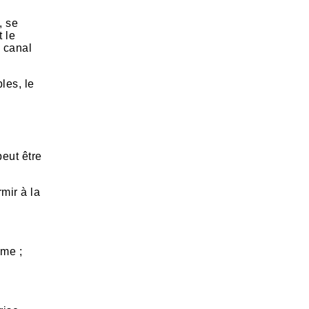
, se
 le
e canal
bles, le
peut être
mir à la
ume ;