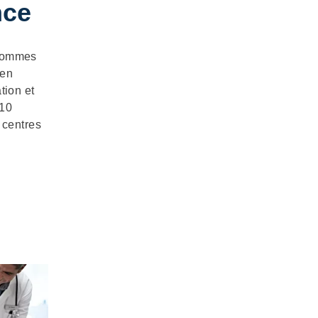
nce
 sommes
 en
tion et
 10
 centres