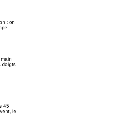
on : on
ompe
e main
s doigts
de 45
vent, le