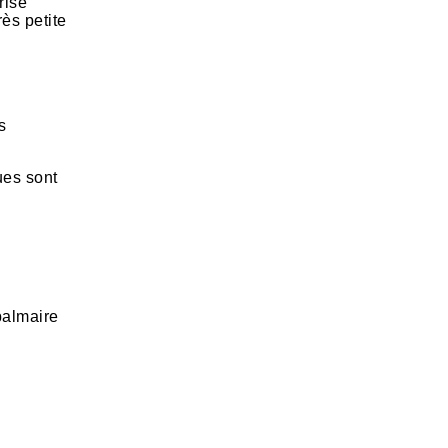
rise
rès petite
s
ues sont
palmaire