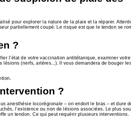
isé pour explorer la nature de la plaie et la réparer. Attenti
sseur partiellement coupé. Le risque est que le tendon se r
ien ?
rifier l’état de votre vaccination antitétanique, examiner votr
es lésions (nerfs, artères...). Il vous demandera de bouger le
ntion.
ntervention ?
ous anesthésie locorégionale – on endort le bras – et dure 
chés, l’existence ou non de lésions associées. Le plus sou
effe un tendon. Ce qui peut requérir plusieurs interventions.