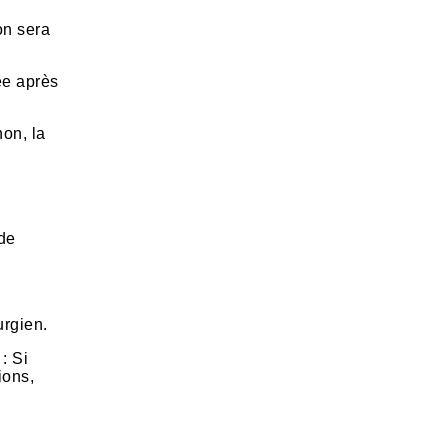
on sera
ée après
non, la
 de
urgien.
: Si
ions,