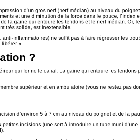
pression d’un gros nerf (nerf médian) au niveau du poignet
ents et une diminution de la force dans le pouce, l’index et
e la gaine qui entoure les tendons et le nerf médian. Or, l
t très solide, est inextensible.
s, anti-inflammatoires) ne suffit pas à faire régresser les trou
 libérer ».
ation ?
térieur qui ferme le canal. La gaine qui entoure les tendons 
 membre supérieur et en ambulatoire (vous ne restez pas dor
ncision d’environ 5 à 7 cm au niveau du poignet et de la pa
 petites incisions (une sert à introduire un tube muni d’une
).