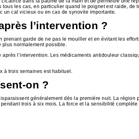
 cicatrice dans la paume de la main et de permettre une rep
s tous les cas, en particulier quand le poignet est raide, de t
vec un cal vicieux ou en cas de synovite importante.
après l’intervention ?
prenant garde de ne pas le mouiller et en évitant les effort
le plus normalement possible.
ée après l’intervention. Les médicaments antidouleur classiq
x à trois semaines est habituel.
ssent-on ?
 disparaissent généralement dès la première nuit. La région 
pendant trois à six mois. La force et la sensibilité complète