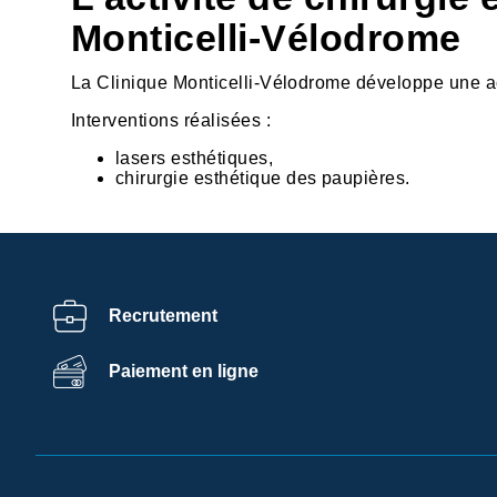
Monticelli-Vélodrome
La Clinique Monticelli-Vélodrome développe une act
Interventions réalisées :
lasers esthétiques,
chirurgie esthétique des paupières.
Recrutement
Centre de
Paiement en ligne
préférences de la
confidentialité
Ramsay Services/Santé utilise sur ce site des cookies afin
de personnaliser votre expérience, de fournir un contenu
adapté à vos intérêts, d’assurer certaines fonctionnalités