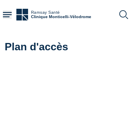
Aller
au
Ramsay Santé
contenu
Clinique Monticelli-Vélodrome
principal
Plan d'accès